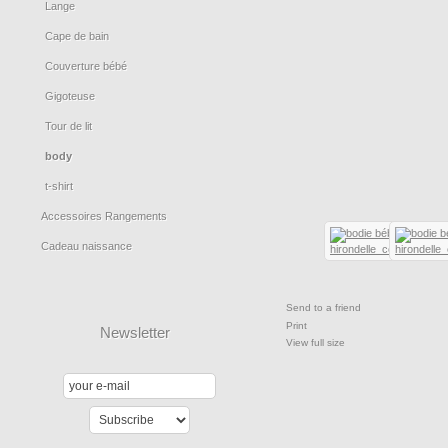
Lange
Cape de bain
Couverture bébé
Gigoteuse
Tour de lit
body
t-shirt
Accessoires Rangements
Cadeau naissance
Send to a friend
Print
Newsletter
View full size