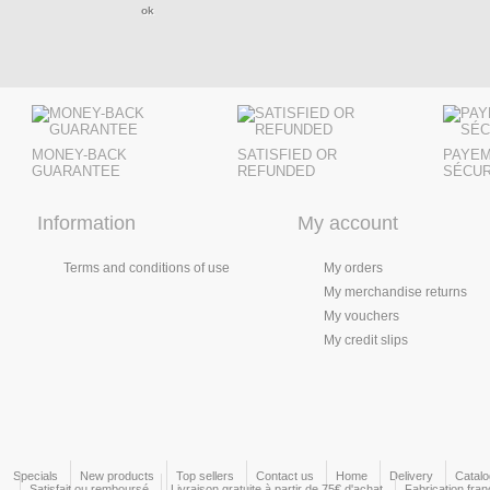
MONEY-BACK
SATISFIED OR
PAYE
GUARANTEE
REFUNDED
SÉCUR
Information
My account
Terms and conditions of use
My orders
My merchandise returns
My vouchers
My credit slips
Specials
New products
Top sellers
Contact us
Home
Delivery
Catal
Satisfait ou remboursé
Livraison gratuite à partir de 75€ d'achat
Fabrication fran