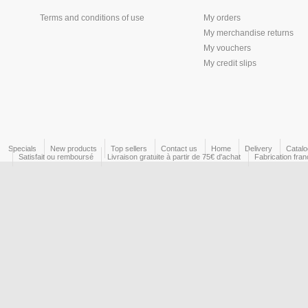
Terms and conditions of use
My orders
My merchandise returns
My vouchers
My credit slips
Specials
New products
Top sellers
Contact us
Home
Delivery
Catal
Satisfait ou remboursé
Livraison gratuite à partir de 75€ d'achat
Fabrication fran