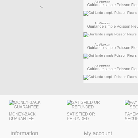
Add to cart
View
Guirlande simple Poisson Fleur
Add to cart
View
Guirlande simple Poisson Fleur
Add to cart
View
Guirlande simple Poisson Fleur
Add to cart
View
Guirlande simple Poisson Fleur
Add to cart
View
MONEY-BACK
SATISFIED OR
PAYE
GUARANTEE
REFUNDED
SÉCUR
Information
My account