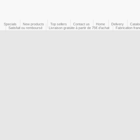
Specials
New products
Top sellers
Contact us
Home
Delivery
Catal
Satisfait ou remboursé
Livraison gratuite à partir de 75€ d'achat
Fabrication fran