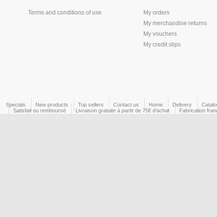
Terms and conditions of use
My orders
My merchandise returns
My vouchers
My credit slips
Specials
New products
Top sellers
Contact us
Home
Delivery
Catal
Satisfait ou remboursé
Livraison gratuite à partir de 75€ d'achat
Fabrication fran