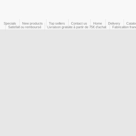
Specials
New products
Top sellers
Contact us
Home
Delivery
Catal
Satisfait ou remboursé
Livraison gratuite à partir de 75€ d'achat
Fabrication fran