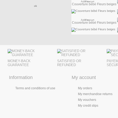
Add to cart
View
Couverture bébé Fleurs beiges
Add to cart
View
Couverture bébé Fleurs beiges
Add to cart
View
MONEY-BACK
SATISFIED OR
PAYE
GUARANTEE
REFUNDED
SÉCUR
Information
My account
Terms and conditions of use
My orders
My merchandise returns
My vouchers
My credit slips