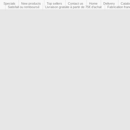
Specials
New products
Top sellers
Contact us
Home
Delivery
Catal
Satisfait ou remboursé
Livraison gratuite à partir de 75€ d'achat
Fabrication fran