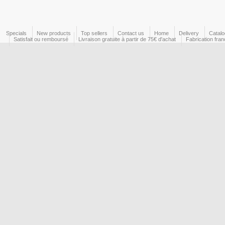
Specials
New products
Top sellers
Contact us
Home
Delivery
Catal
Satisfait ou remboursé
Livraison gratuite à partir de 75€ d'achat
Fabrication fran