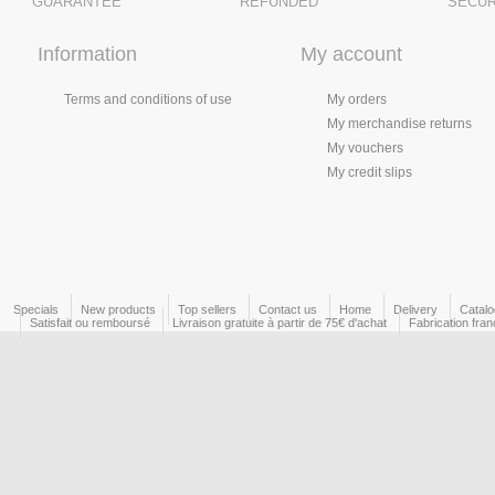
GUARANTEE
REFUNDED
SÉCUR
Information
My account
Terms and conditions of use
My orders
My merchandise returns
My vouchers
My credit slips
Specials
New products
Top sellers
Contact us
Home
Delivery
Catal
Satisfait ou remboursé
Livraison gratuite à partir de 75€ d'achat
Fabrication fran