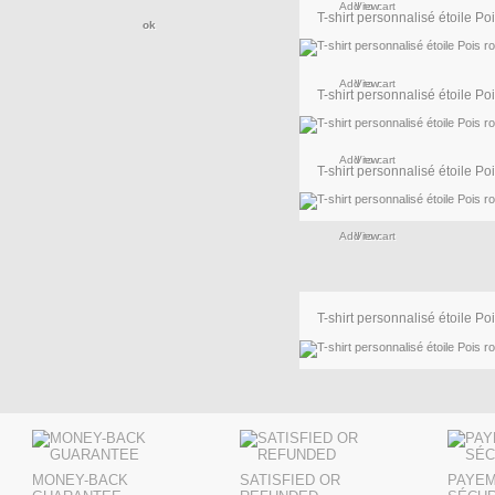
Add to cart
View
T-shirt personnalisé étoile Pois
Add to cart
View
T-shirt personnalisé étoile Pois
Add to cart
View
T-shirt personnalisé étoile Pois
Add to cart
View
T-shirt personnalisé étoile Pois
Add to cart
View
MONEY-BACK
SATISFIED OR
PAYE