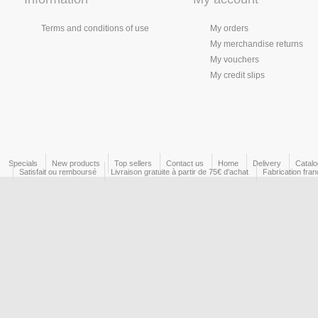
Terms and conditions of use
My orders
My merchandise returns
My vouchers
My credit slips
Specials
New products
Top sellers
Contact us
Home
Delivery
Catal
Satisfait ou remboursé
Livraison gratuite à partir de 75€ d'achat
Fabrication fran