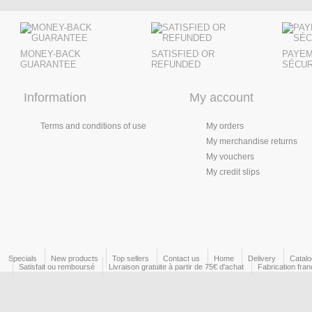
MONEY-BACK
SATISFIED OR
PAYE
GUARANTEE
REFUNDED
SÉCUR
Information
My account
Terms and conditions of use
My orders
My merchandise returns
My vouchers
My credit slips
Specials
New products
Top sellers
Contact us
Home
Delivery
Catal
Satisfait ou remboursé
Livraison gratuite à partir de 75€ d'achat
Fabrication fran