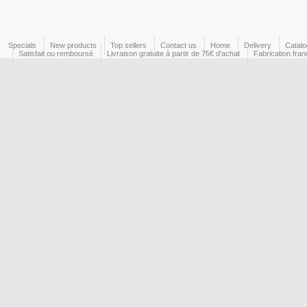
Specials
New products
Top sellers
Contact us
Home
Delivery
Catal
Satisfait ou remboursé
Livraison gratuite à partir de 75€ d'achat
Fabrication fran