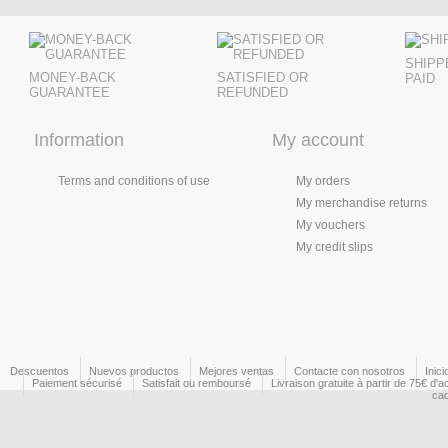
SHIPP
MONEY-BACK
SATISFIED OR
PAID
GUARANTEE
REFUNDED
Information
My account
Terms and conditions of use
My orders
My merchandise returns
My vouchers
My credit slips
Descuentos
Nuevos productos
Mejores ventas
Contacte con nosotros
Inici
Paiement sécurisé
Satisfait ou remboursé
Livraison gratuite à partir de 75€ d'a
ca