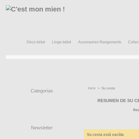
Déco bébé
Linge bébé
Accessoires Rangements
Collec
Inicio
>
Su cesta
Categorías
RESUMEN DE SU C
Re
Newsletter
Su cesta está vacída