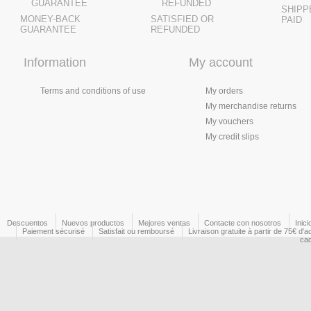
SHIPP
MONEY-BACK
SATISFIED OR
PAID
GUARANTEE
REFUNDED
Information
My account
Terms and conditions of use
My orders
My merchandise returns
My vouchers
My credit slips
Descuentos
Nuevos productos
Mejores ventas
Contacte con nosotros
Inici
Paiement sécurisé
Satisfait ou remboursé
Livraison gratuite à partir de 75€ d'a
ca