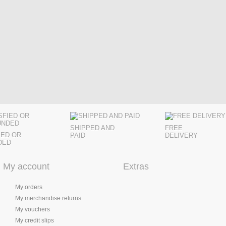
SHIPPED AND
FREE
IED OR
PAID
DELIVERY
DED
My account
Extras
My orders
My merchandise returns
My vouchers
My credit slips