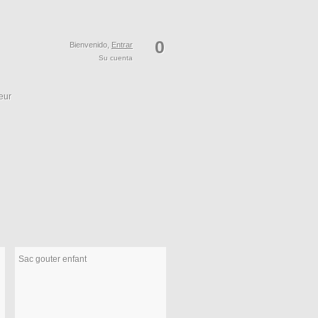
0
Bienvenido,
Entrar
Su cuenta
eur
Sac gouter enfant