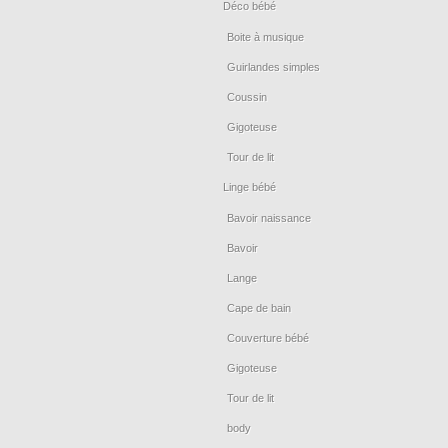
Déco bébé
Boite à musique
Guirlandes simples
Coussin
Gigoteuse
Tour de lit
Linge bébé
Bavoir naissance
Bavoir
Lange
Cape de bain
Couverture bébé
Gigoteuse
Tour de lit
body