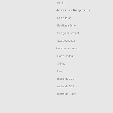
t-shirt
Accessoires Rangements
Sac à trucs
Bouillote sèche
Sac gouter enfant
Sac poussette
Cadeau naissance
Carte Cadeau
3 ième
Prix
moins de 30 €
moins de 50 €
moins de 100 €