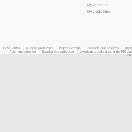
My vouchers
My credit slips
Descuentos
Nuevos productos
Mejores ventas
Contacte con nosotros
Inici
Paiement sécurisé
Satisfait ou remboursé
Livraison gratuite à partir de 75€ d'a
ca