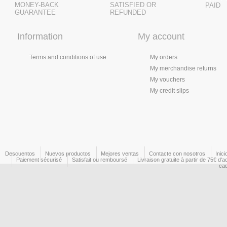
MONEY-BACK
SATISFIED OR
PAID
GUARANTEE
REFUNDED
Information
My account
Terms and conditions of use
My orders
My merchandise returns
My vouchers
My credit slips
Descuentos
Nuevos productos
Mejores ventas
Contacte con nosotros
Inici
Paiement sécurisé
Satisfait ou remboursé
Livraison gratuite à partir de 75€ d'a
ca