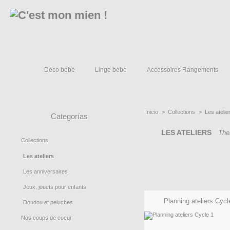
Déco bébé
Linge bébé
Accessoires Rangements
»
»
»
Inicio
>
Collections
>
Les atelie
Categorías
LES ATELIERS
The
Collections
Les ateliers
Les anniversaires
Jeux, jouets pour enfants
Planning ateliers Cycl
Doudou et peluches
Nos coups de coeur