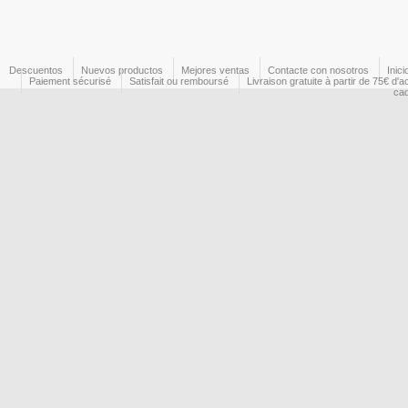
Descuentos
Nuevos productos
Mejores ventas
Contacte con nosotros
Inici
Paiement sécurisé
Satisfait ou remboursé
Livraison gratuite à partir de 75€ d'a
ca