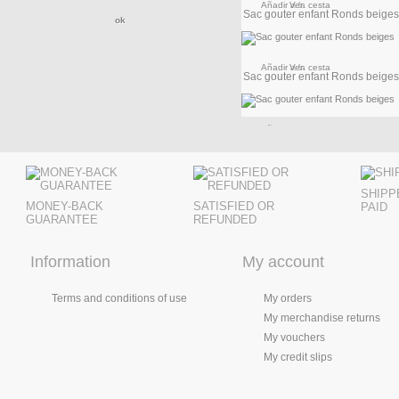
Añadir a la cesta
Ver
Sac gouter enfant Ronds beiges
Añadir a la cesta
Ver
Sac gouter enfant Ronds beiges
Añadir a la cesta
Ver
SHIPP
MONEY-BACK
SATISFIED OR
PAID
GUARANTEE
REFUNDED
Information
My account
Terms and conditions of use
My orders
My merchandise returns
My vouchers
My credit slips