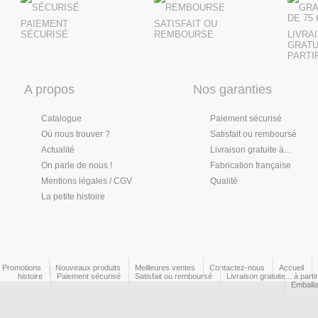
PAIEMENT
SATISFAIT OU
SÉCURISÉ
REMBOURSE
LIVRA
GRATU
PARTIR
A propos
Nos garanties
Catalogue
Paiement sécurisé
Où nous trouver ?
Satisfait ou remboursé
Actualité
Livraison gratuite à...
On parle de nous !
Fabrication française
Mentions légales / CGV
Qualité
La petite histoire
Promotions
Nouveaux produits
Meilleures ventes
Contactez-nous
Accueil
histoire
Paiement sécurisé
Satisfait ou remboursé
Livraison gratuite... à part
Emball