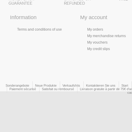
GUARANTEE
REFUNDED
Information
My account
Terms and conditions of use
My orders
My merchandise returns
My vouchers
My credit slips
Sonderangebote
Neue Produkte
Verkaufshits
Kontaktieren Sie uns
Start
Paiement sécurisé
Satisfait ou remboursé
Livraison gratuite à partir de 75€ d'a
ca