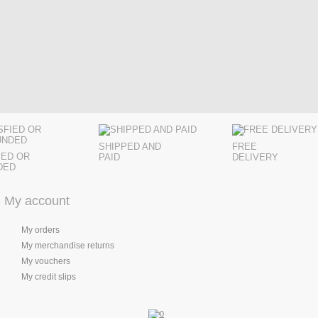
SHIPPED AND
FREE
IED OR
PAID
DELIVERY
DED
My account
My orders
My merchandise returns
My vouchers
My credit slips