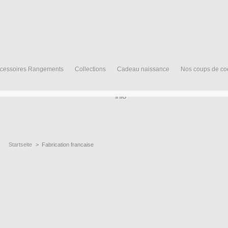
cessoires Rangements
Collections
Cadeau naissance
Nos coups de co
Info
Startseite
>
Fabrication francaise