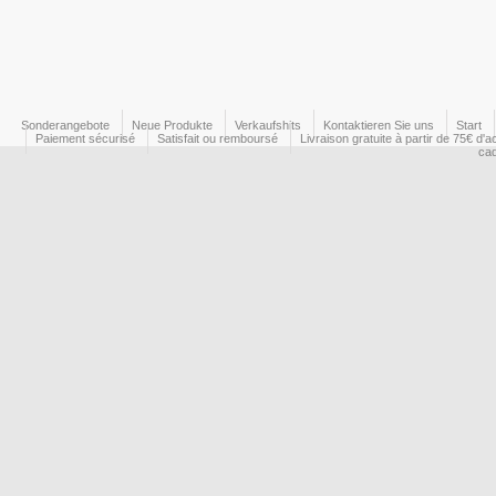
Sonderangebote
Neue Produkte
Verkaufshits
Kontaktieren Sie uns
Start
Paiement sécurisé
Satisfait ou remboursé
Livraison gratuite à partir de 75€ d'a
ca