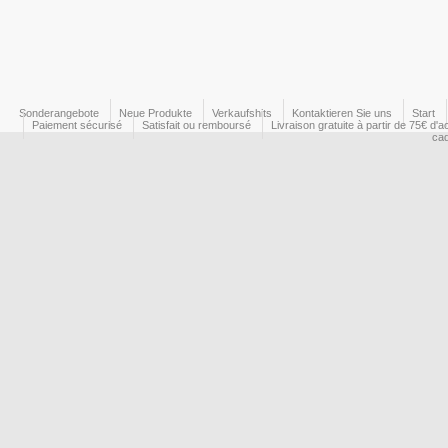
Sonderangebote
Neue Produkte
Verkaufshits
Kontaktieren Sie uns
Start
Paiement sécurisé
Satisfait ou remboursé
Livraison gratuite à partir de 75€ d'a
ca