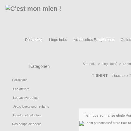
Déco bébé
Linge bébé
Accessoires Rangements
Collec
Startseite
>
Linge bébé
>
t-shir
Kategorien
T-SHIRT
There are 1
Collections
Les ateliers
Les anniversaires
Jeux, jouets pour enfants
Doudou et peluches
T-shirt personnalisé étoile Pois
Nos coups de coeur