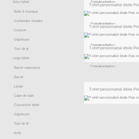
Déco bébé
Produkt ansehen
In den Korb
T-shirt personnalisé étoile Pois
Boite à musique
Guirlandes simples
Produkt ansehen
In den Korb
T-shirt personnalisé étoile Pois
Coussin
Gigoteuse
Produkt ansehen
In den Korb
T-shirt personnalisé étoile Pois
Tour de lit
Linge bébé
Produkt ansehen
In den Korb
Bavoir naissance
Bavoir
Lange
T-shirt personnalisé étoile Pois
Cape de bain
Couverture bébé
Produkt ansehen
In den Korb
Gigoteuse
Tour de lit
body