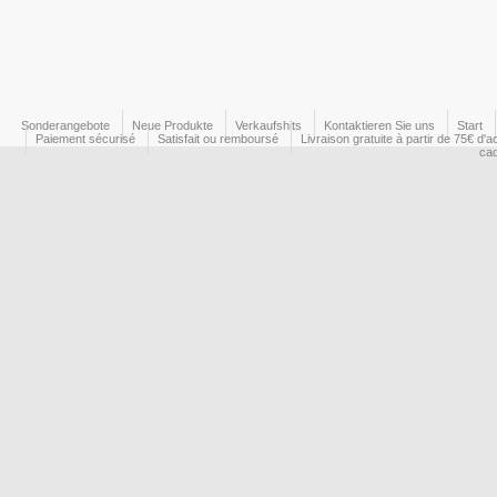
Sonderangebote
Neue Produkte
Verkaufshits
Kontaktieren Sie uns
Start
Paiement sécurisé
Satisfait ou remboursé
Livraison gratuite à partir de 75€ d'a
ca