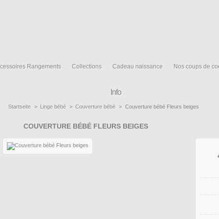
cessoires Rangements
Collections
Cadeau naissance
Nos coups de co
Info
Startseite
>
Linge bébé
>
Couverture bébé
>
Couverture bébé Fleurs beiges
COUVERTURE BÉBÉ FLEURS BEIGES