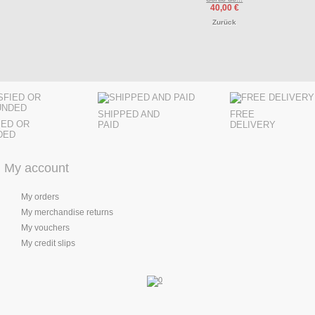
40,00 €
Zurück
SHIPPED AND
FREE
IED OR
PAID
DELIVERY
DED
My account
My orders
My merchandise returns
My vouchers
My credit slips