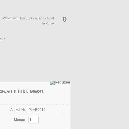
0
Willkommen,
bitte melden Sie sich an!
Ihr Konto
eur
45,50 €
inkl. MwSt.
Artikel-Nr:
PLAE0015
Menge: