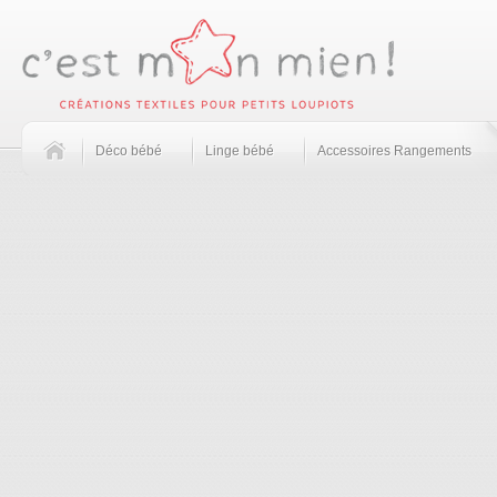
Déco bébé
Linge bébé
Accessoires Rangements
»
»
»