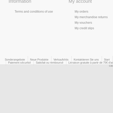
Information
My account
Terms and conditions of use
My orders
My merchandise returns
My vouchers
My credit slips
Sonderangebote
Neue Produkte
Verkaufshits
Kontaktieren Sie uns
Start
Paiement sécurisé
Satisfait ou remboursé
Livraison gratuite à partir de 75€ d'a
ca