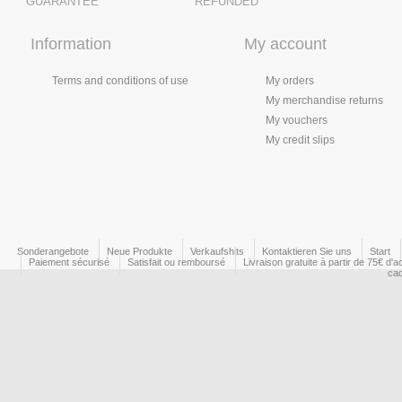
GUARANTEE
REFUNDED
Information
My account
Terms and conditions of use
My orders
My merchandise returns
My vouchers
My credit slips
Sonderangebote
Neue Produkte
Verkaufshits
Kontaktieren Sie uns
Start
Paiement sécurisé
Satisfait ou remboursé
Livraison gratuite à partir de 75€ d'a
ca