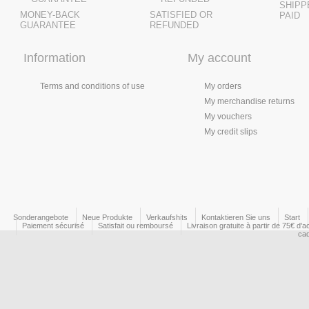
SHIPP
MONEY-BACK
SATISFIED OR
PAID
GUARANTEE
REFUNDED
Information
My account
Terms and conditions of use
My orders
My merchandise returns
My vouchers
My credit slips
Sonderangebote
Neue Produkte
Verkaufshits
Kontaktieren Sie uns
Start
Paiement sécurisé
Satisfait ou remboursé
Livraison gratuite à partir de 75€ d'a
ca