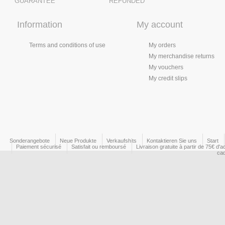
GUARANTEE
REFUNDED
Information
My account
Terms and conditions of use
My orders
My merchandise returns
My vouchers
My credit slips
Sonderangebote
Neue Produkte
Verkaufshits
Kontaktieren Sie uns
Start
Paiement sécurisé
Satisfait ou remboursé
Livraison gratuite à partir de 75€ d'a
ca