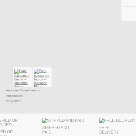
An einen Freund senden
Ausdrucken
Vergrößern
SHIPPED AND
FREE
IED OR
PAID
DELIVERY