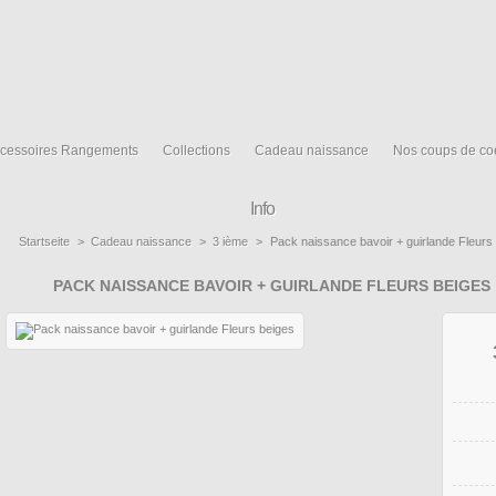
cessoires Rangements
Collections
Cadeau naissance
Nos coups de co
Info
Startseite
>
Cadeau naissance
>
3 ième
>
Pack naissance bavoir + guirlande Fleurs
PACK NAISSANCE BAVOIR + GUIRLANDE FLEURS BEIGES