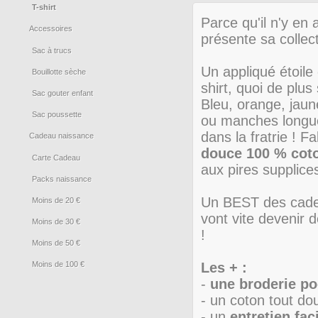
T-shirt
Parce qu'il n'y en
Accessoires
présente sa collec
Sac à trucs
Un appliqué étoile 
Bouillotte sèche
shirt, quoi de plus
Sac gouter enfant
Bleu, orange, jaun
Sac poussette
ou manches longues
dans la fratrie ! 
Cadeau naissance
douce 100 % cot
Carte Cadeau
aux pires supplices
Packs naissance
Un BEST des cadeaux
Moins de 20 €
vont vite devenir 
Moins de 30 €
!
Moins de 50 €
Moins de 100 €
Les + :
-
une broderie po
- un coton tout d
- un
entretien fa