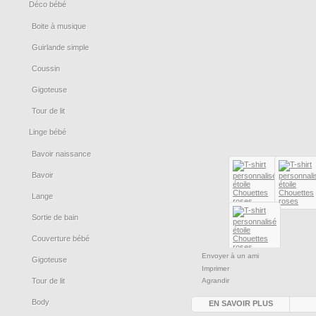
Déco bébé
Boite à musique
Guirlande simple
Coussin
Gigoteuse
Tour de lit
Linge bébé
Bavoir naissance
Bavoir
Lange
Sortie de bain
Couverture bébé
Envoyer à un ami
Gigoteuse
Imprimer
Tour de lit
Agrandir
Body
EN SAVOIR PLUS