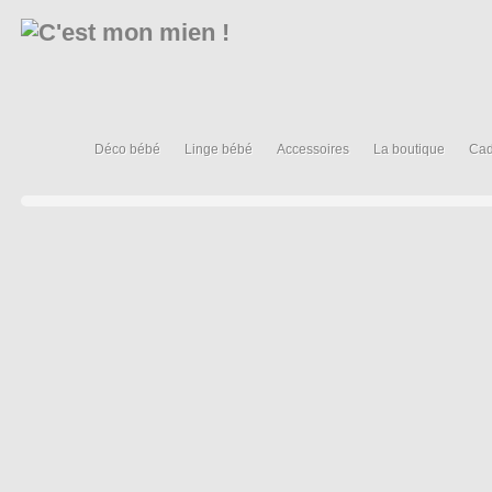
Déco bébé
Linge bébé
Accessoires
La boutique
Cad