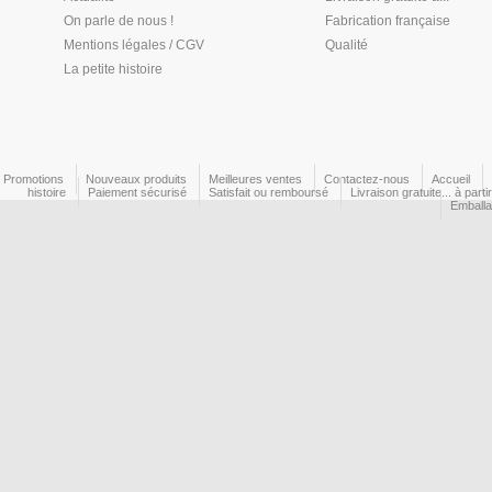
On parle de nous !
Fabrication française
Mentions légales / CGV
Qualité
La petite histoire
Promotions
Nouveaux produits
Meilleures ventes
Contactez-nous
Accueil
histoire
Paiement sécurisé
Satisfait ou remboursé
Livraison gratuite... à part
Emball