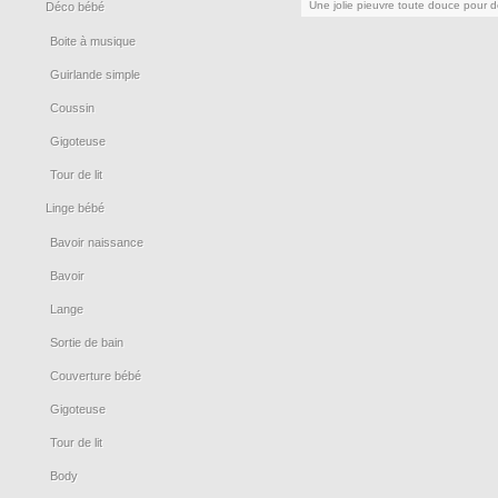
Une jolie pieuvre toute douce pour d
Déco bébé
Ajouter au panier
Voir le produit
Boite à musique
Guirlande simple
Coussin
Gigoteuse
Tour de lit
Linge bébé
Bavoir naissance
Bavoir
Lange
Sortie de bain
Couverture bébé
Gigoteuse
Tour de lit
Body