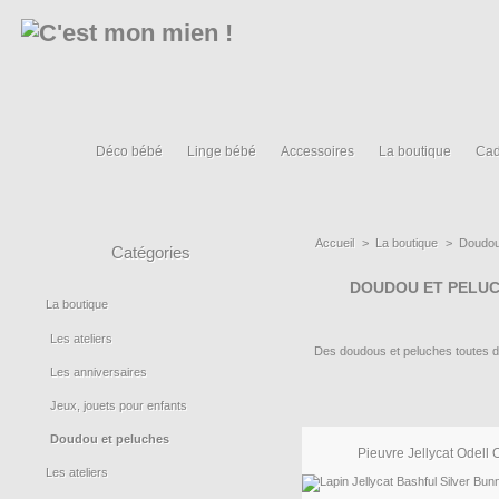
Déco bébé
Linge bébé
Accessoires
La boutique
Cad
Accueil
>
La boutique
>
Doudou
Catégories
DOUDOU ET PELU
La boutique
Les ateliers
Des doudous et peluches toutes d
Les anniversaires
Jeux, jouets pour enfants
Doudou et peluches
Pieuvre Jellycat Odell 
Les ateliers