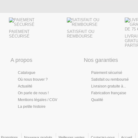
PAIEMENT
SATISFAIT OU
SÉCURISÉ
REMBOURSE
LIVRA
GRATU
PARTIR
A propos
Nos garanties
Catalogue
Paiement sécurisé
Où nous trouver ?
Satisfait ou remboursé
Actualité
Livraison gratuite à...
On parle de nous !
Fabrication française
Mentions légales / CGV
Qualité
La petite histoire
Promotions
Nouveaux produits
Meilleures ventes
Contactez-nous
Accueil