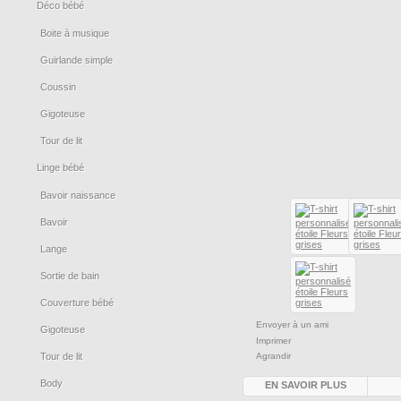
Déco bébé
Boite à musique
Guirlande simple
Coussin
Gigoteuse
Tour de lit
Linge bébé
Bavoir naissance
Bavoir
Lange
Sortie de bain
Couverture bébé
Envoyer à un ami
Gigoteuse
Imprimer
Tour de lit
Agrandir
Body
EN SAVOIR PLUS