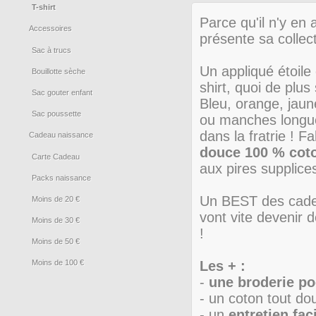
T-shirt
Parce qu'il n'y en
Accessoires
présente sa collec
Sac à trucs
Un appliqué étoile 
Bouillotte sèche
shirt, quoi de plus
Sac gouter enfant
Bleu, orange, jaun
Sac poussette
ou manches longues
dans la fratrie ! 
Cadeau naissance
douce 100 % cot
Carte Cadeau
aux pires supplices
Packs naissance
Un BEST des cadeaux
Moins de 20 €
vont vite devenir 
Moins de 30 €
!
Moins de 50 €
Moins de 100 €
Les + :
-
une broderie po
- un coton tout d
- un
entretien fa