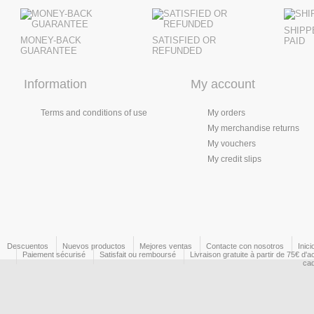
SHIPP
MONEY-BACK
SATISFIED OR
PAID
GUARANTEE
REFUNDED
Information
My account
Terms and conditions of use
My orders
My merchandise returns
My vouchers
My credit slips
Descuentos
Nuevos productos
Mejores ventas
Contacte con nosotros
Inici
Paiement sécurisé
Satisfait ou remboursé
Livraison gratuite à partir de 75€ d'a
ca