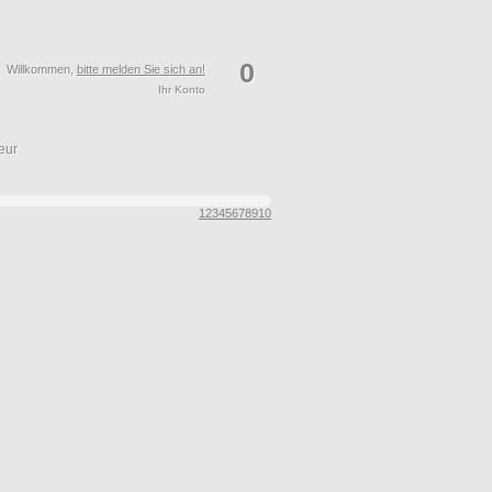
0
Willkommen,
bitte melden Sie sich an!
Ihr Konto
eur
1
2
3
4
5
6
7
8
9
10