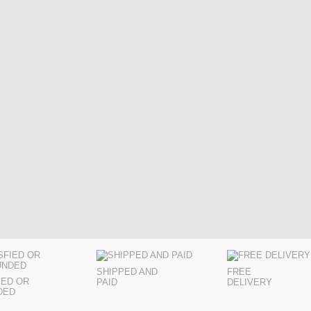
SHIPPED AND
FREE
IED OR
PAID
DELIVERY
DED