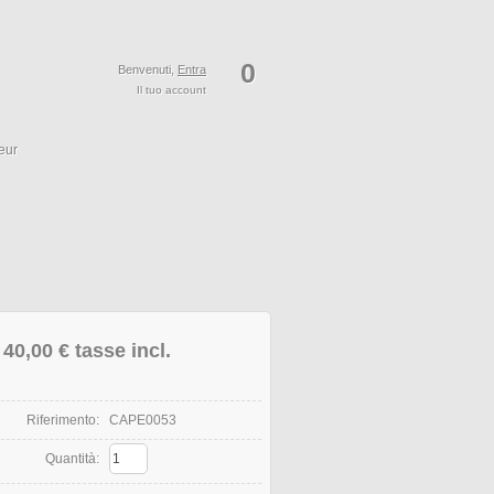
0
Benvenuti,
Entra
Il tuo account
eur
40,00 €
tasse incl.
Riferimento:
CAPE0053
Quantità: