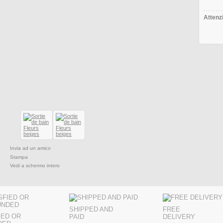
Attenzi
Invia ad un amico
Stampa
Vedi a schermo intero
SHIPPED AND
FREE
IED OR
PAID
DELIVERY