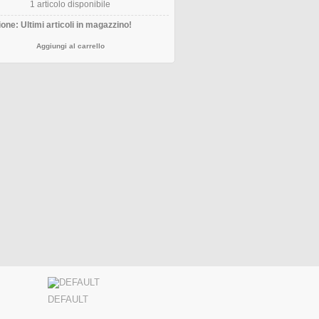
1
articolo disponibile
one: Ultimi articoli in magazzino!
DEFAULT