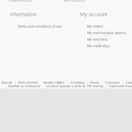
GUARANTEE
REFUNDED
Information
My account
Terms and conditions of use
My orders
My merchandise returns
My vouchers
My credit slips
Speciali
Nuovi prodotti
Vendite migliori
Contattaci
Home
Consegna
Cata
Satisfait ou remboursé
Livraison gratuite à partir de 75€ d'achat
Fabrication fran