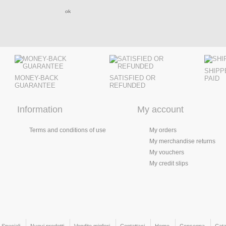
Aggiungi al carrello
Visualizza
Aggiungi
Vis
SHIPP
MONEY-BACK
SATISFIED OR
PAID
GUARANTEE
REFUNDED
Information
My account
Terms and conditions of use
My orders
My merchandise returns
My vouchers
My credit slips
Speciali
Nuovi prodotti
Vendite migliori
Contattaci
Home
Consegna
Cata