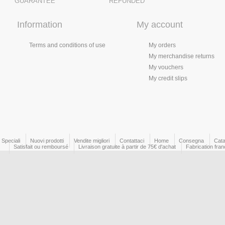
GUARANTEE
REFUNDED
Information
My account
Terms and conditions of use
My orders
My merchandise returns
My vouchers
My credit slips
Speciali
Nuovi prodotti
Vendite migliori
Contattaci
Home
Consegna
Cata
Satisfait ou remboursé
Livraison gratuite à partir de 75€ d'achat
Fabrication fran