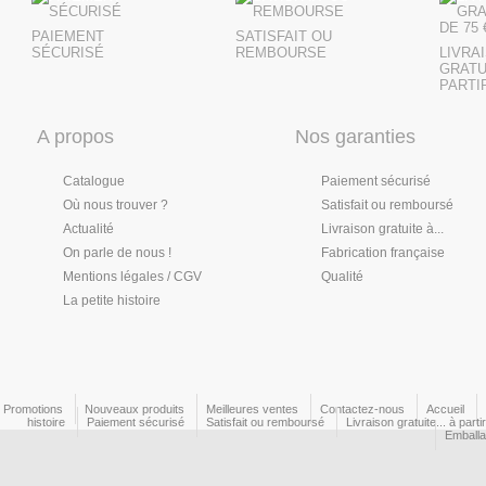
PAIEMENT
SATISFAIT OU
SÉCURISÉ
REMBOURSE
LIVRA
GRATU
PARTIR
A propos
Nos garanties
Catalogue
Paiement sécurisé
Où nous trouver ?
Satisfait ou remboursé
Actualité
Livraison gratuite à...
On parle de nous !
Fabrication française
Mentions légales / CGV
Qualité
La petite histoire
Promotions
Nouveaux produits
Meilleures ventes
Contactez-nous
Accueil
histoire
Paiement sécurisé
Satisfait ou remboursé
Livraison gratuite... à part
Emball