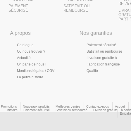
PAIEMENT
SATISFAIT OU
SÉCURISÉ
REMBOURSE
LIVRA
GRATU
PARTIR
A propos
Nos garanties
Catalogue
Paiement sécurisé
Où nous trouver ?
Satisfait ou remboursé
Actualité
Livraison gratuite à...
On parle de nous !
Fabrication française
Mentions légales / CGV
Qualité
La petite histoire
Promotions
Nouveaux produits
Meilleures ventes
Contactez-nous
Accueil
histoire
Paiement sécurisé
Satisfait ou remboursé
Livraison gratuite... à part
Emball