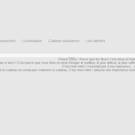
cessoires
La boutique
Cadeau naissance
Les ateliers
Info
Flower party ! Parce que les fleurs c'est beau et fr
tar is born ! C'est parce que vous êtes en droit d'exiger le meilleur, le plus délicat, le plus raffi
C'est mon mien ! n'existait pas à ma naissance... 
il un cadeau ne serait pas vraiment un cadeau, C'est mon mien ! attache une importance toute