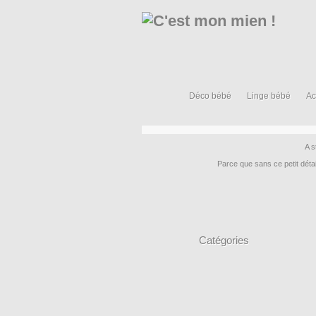
Déco bébé
Linge bébé
Ac
A s
Parce que sans ce petit déta
Catégories