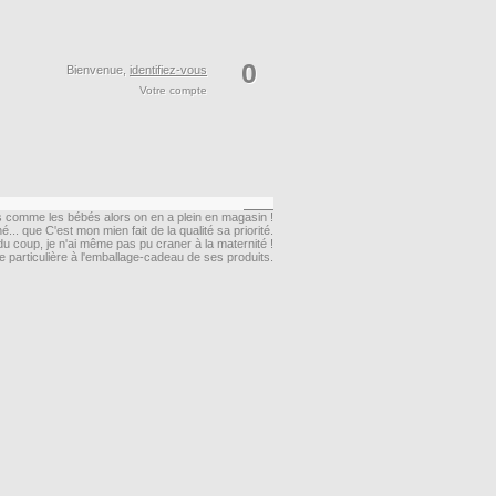
0
Bienvenue,
identifiez-vous
Votre compte
ais comme les bébés alors on en a plein en magasin !
né... que C'est mon mien fait de la qualité sa priorité.
du coup, je n'ai même pas pu craner à la maternité !
 particulière à l'emballage-cadeau de ses produits.