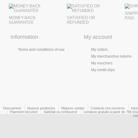
SHIPP
MONEY-BACK
SATISFIED OR
PAID
GUARANTEE
REFUNDED
Information
My account
Terms and conditions of use
My orders
My merchandise returns
My vouchers
My credit slips
Descuentos
Nuevos productos
Mejores ventas
Contacte con nosotros
Inici
Paiement sécurisé
Satisfait ou remboursé
Livraison gratuite à partir de 75€ d'a
ca