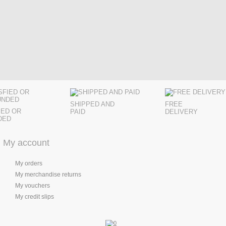
SHIPPED AND
FREE
IED OR
PAID
DELIVERY
DED
My account
My orders
My merchandise returns
My vouchers
My credit slips