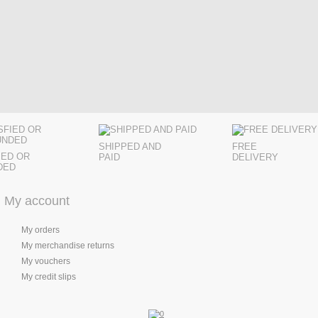
SHIPPED AND
FREE
IED OR
PAID
DELIVERY
DED
My account
My orders
My merchandise returns
My vouchers
My credit slips