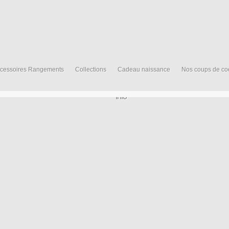
cessoires Rangements
Collections
Cadeau naissance
Nos coups de co
Info