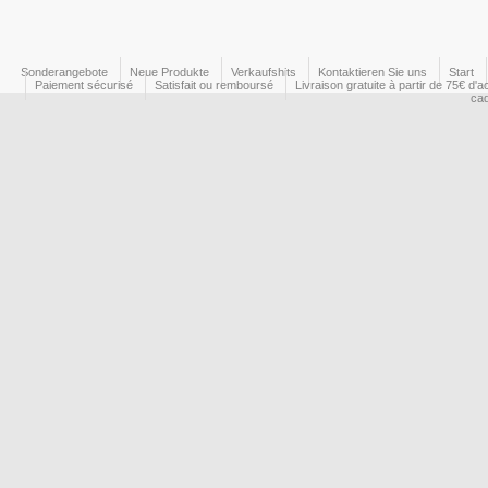
Sonderangebote
Neue Produkte
Verkaufshits
Kontaktieren Sie uns
Start
Paiement sécurisé
Satisfait ou remboursé
Livraison gratuite à partir de 75€ d'a
ca